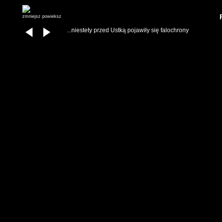
zmniejsz
powieksz
...niestety przed Ustką pojawiły się falochrony