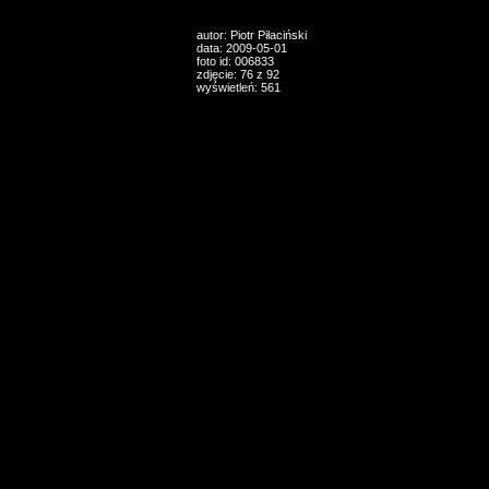
autor: Piotr Piłaciński
data: 2009-05-01
foto id: 006833
zdjęcie: 76 z 92
wyświetleń: 561