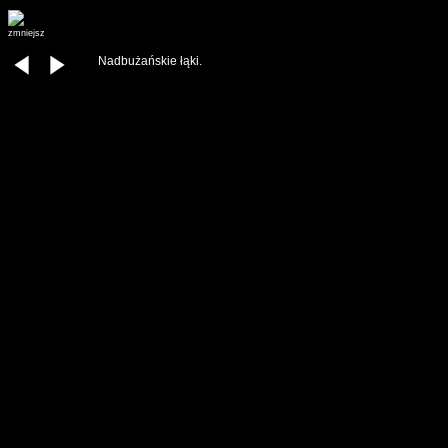
zmniejsz
Nadbużańskie łąki.