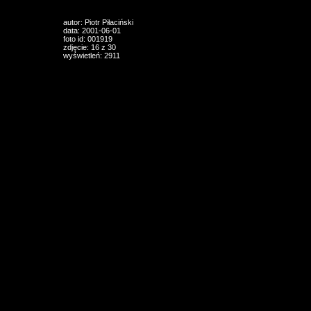
autor: Piotr Piłaciński
data: 2001-06-01
foto id: 001919
zdjęcie: 16 z 30
wyświetleń: 2911