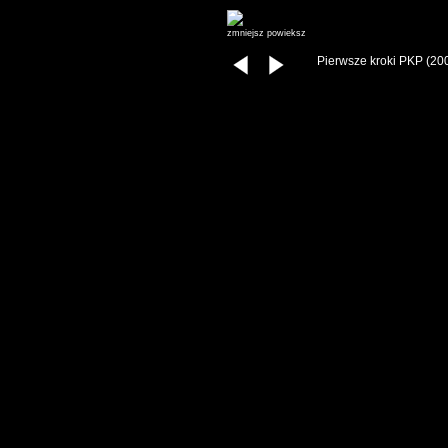
zmniejsz
powieksz
Pierwsze kroki PKP (20