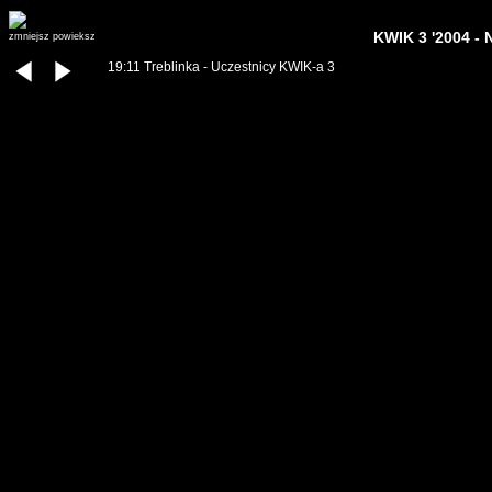
KWIK 3 '2004 - 
zmniejsz
powieksz
19:11 Treblinka - Uczestnicy KWIK-a 3