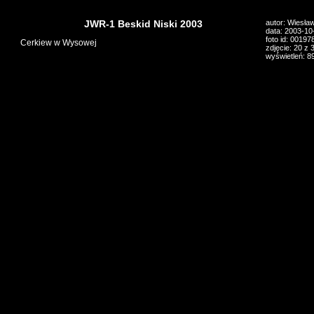
JWR-1 Beskid Niski 2003
autor: Wiesła
data: 2003-10
foto id: 00197
Cerkiew w Wysowej
zdjęcie: 20 z 
wyświetleń: 8