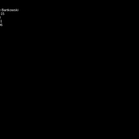
w Bartkowski
-15
8
31
96