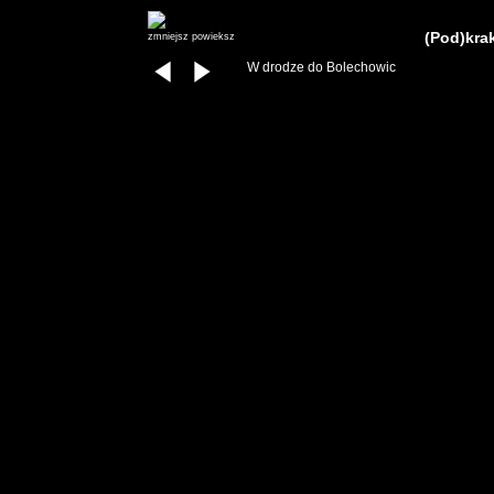
(Pod)kra
zmniejsz
powieksz
W drodze do Bolechowic