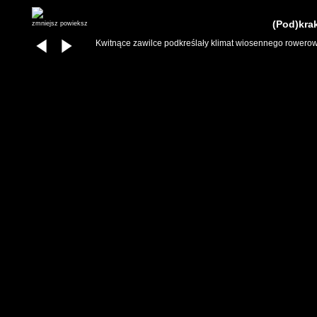
(Pod)kra
zmniejsz
powieksz
Kwitnące zawilce podkreślały klimat wiosennego rowero