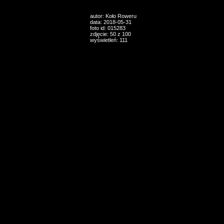
autor: Koło Roweru
data: 2018-05-31
foto id: 015283
zdjęcie: 50 z 100
wyświetleń: 111