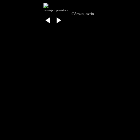
zmniejsz
powieksz
Górska jazda