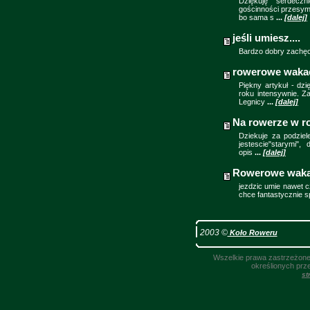
Dziękuję serdecz
gościnności przesym
bo sama s
...
[dalej]
jeśli umiesz....
Bardzo dobry zachęca
rowerowe waka
Piękny artykuł - dz
roku intensywnie. Z
Legnicy
...
[dalej]
Na rowerze w r
Dziekuje za podziel
jestescie"starymi"
opis
...
[dalej]
Rowerowe waka
jezdzic umie nawet c
chce fantastycznie s
2003 ©
Koło Roweru
Wszelkie prawa zastrzeżone.
określionych prz
st