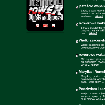
jesteście wspan
Zawsze Was Marylko i
wzorem do naśladowa
jazd rowe
...
[dalej]
Rowerowe waka
Bardzo przyjemnie cz
całą rodziną na W
na c
...
[dalej]
Wielki szacunek
Wielki szacunek dla
dokonania rowerowe.
rowerowe waka
Miło słyszeć głos pr
przejechałem rower
Wysp
...
[dalej]
Marylka i Rome
Marylko, jesteś 
pokonywaniu wszelk
pasji. Twoje opisy,
...
Podziwiam i za
zaluje ze musze jezd
znajomi najwyzej 3
dlugi majowy wee
...