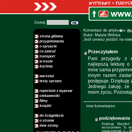
Szukaj:
Komentarz do artyku�u:
Ro
Autor: Maryla Wolska
strona główna
Jeśli umiesz jeździć na rowe
przygotowania
o sprzęcie
Przeczytałem
co zabrać
transport
Pani przygody z r
w trasie
najlepszą lekturę o
kuchnia
mnie sama przyjemno
innym razem zasta
warsztat
postępuje. Dziękuję 
testy sprzętu
Jednego żałuję, że 
reportaże z wypraw
moim życiu. Pozostaj
ciekawostki
filmy
książki
inne komentarze:
do ściągnięcia
podziękowania
o stronie
Dziękuję Marylko!
inne strony
wzruszeniem. Ty dus
swoją energią, o
...
[