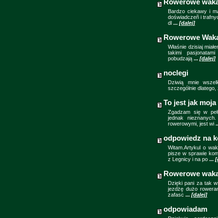
Rowerowe waka
Bardzo ciekawy i mą
doświadczeñ i trafnyc
dl
...
[dalej]
Rowerowe Waka
Właśnie dzisiaj miał
takimi pasjonatam
pobudzają
...
[dalej]
noclegi
Dziwią mnie wszelk
szczególnie dlatego,
To jest jak moja
Zgadzam się w pełn
jednak nieznanych.
rowerowymi, jest wi
.
odpowiedz na k
Witam.Artykul o wak
pisze w sprawie kom
z Legnicy i na po
...
[
Rowerowe waka
Dzięki pani za tak 
jezdżę dużo roweram
zafasc
...
[dalej]
odpowiadam