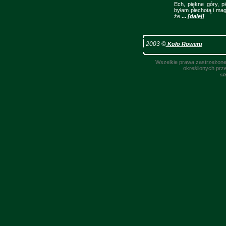
Ech, piękne góry, pi
byłam piechotą i mag
że
...
[dalej]
2003 ©
Koło Roweru
Wszelkie prawa zastrzeżone.
określionych prz
st