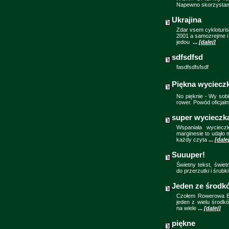
Napewno skorzysta
Ukrajina
Zdar vsem cykloturist
2001 a samozrejme i 
jedou
...
[dalej]
sdfsdfsd
fasdfsdfsfsdf
Piękna wycieczka
No pięknie - Wy sobi
rower. Powód oficjaln
super wycieczk
Wspaniała wyciecz
marginesie to udąło 
każdy czyta
...
[dale
Suuuper!
Świetny tekst, świet
do przerzutki i śrubki
Jeden ze środk
Czołem Rowerowa Bra
jeden z wielu środk
na wiele
...
[dalej]
piękne