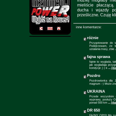
indziej mogłaby mi
mieliście płaczącą
ducha i wjazdy po
prześliczne. Czuję kl
inne komentarze:
różnie
Przygotowanie do t
Podejrzewam, że to
ustalania trasy, zbie
.
fajna sprawa
fajnie to wyglada, 
jak wygladaja przyg
kondycje ;) ) k
...
[da
Pozdro
Pozdrowionka dla J
magnum :-) Może znó
UKRAINA
Przede wszystkim d
wyprawy, posłuży On
ponad 500 km
...
[dal
DR 650
FAJNY OPIS! My rus