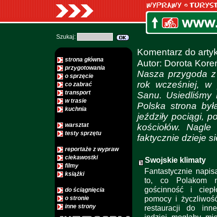
Szukaj:
Komentarz do art
strona główna
Autor: Dorota Kore
przygotowania
Nasza przygoda z 
o sprzęcie
rok wcześniej, w
co zabrać
transport
Sanu. Usiedliśmy n
w trasie
Polska strona była
kuchnia
jeździły pociągi, po
warsztat
kościołów. Nagle
testy sprzętu
faktycznie dzieje si
reportaże z wypraw
ciekawostki
Swojskie klimaty
filmy
Fantastycznie napis
książki
to, co Polakom n
gościnność i ciep
do ściągnięcia
pomocy i życzliwoś
o stronie
inne strony
restauracji do inn