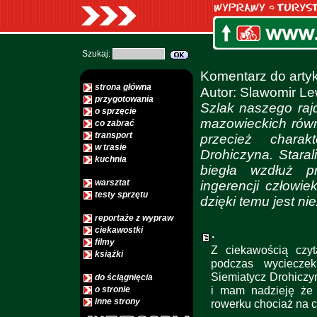
Szukaj:
Komentarz do art
strona główna
Autor: Slawomir L
przygotowania
Szlak naszego raj
o sprzęcie
mazowieckich równ
co zabrać
transport
przecież chara
w trasie
Drohiczyna. Staral
kuchnia
biegła wzdłuż pr
warsztat
ingerencji człowie
testy sprzętu
dzięki temu jest ni
reportaże z wypraw
ciekawostki
.
filmy
Z ciekawością czy
książki
podczas wyciecze
Siemiatycz Drohiczyn
do ściągnięcia
i mam nadzieję że
o stronie
inne strony
rowerku chociaż na 