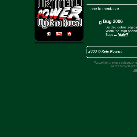
inne komentarze:
Bug 2006
Bardzo dobre zdjęcia
Wiem, bo stąd pochod
Bugu
...
[dalej]
2003 ©
Koło Roweru
Wszelkie prawa zastrzeżone.
określionych prz
st