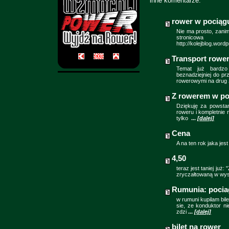
inne komentarze:
rower w pociąg
Nie ma prosto, zani
stronico
http://kolejblog.wor
Transport rowe
Temat już bardzo 
beznadziejniej do p
rowerowymi na drug
Z rowerem w po
Dziękuję za powstan
roweru i kompletnie 
tylko
...
[dalej]
Cena
A na ten rok jaka jes
4,50
teraz jest taniej już
zryczałtowaną w wyso
Rumunia: pocia
w rumuni kupilam bile
sie, ze konduktor nie
zdzi
...
[dalej]
bilet na rower