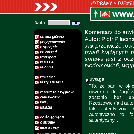
Szukaj:
Komentarz do art
strona główna
Autor: Piotr Piłacińs
przygotowania
Jak przewieźć rowe
o sprzęcie
pytañ krążących p
co zabrać
transport
sprawa jest z poz
w trasie
niedomówieñ, wątpl
kuchnia
warsztat
uwaga
testy sprzętu
"To, że pani w oki
rower np. do Zagórz
reportaże z wypraw
zostanie bez up
ciekawostki
filmy
Rzeszowie (fakt aute
książki
fakt autentyczny,
autentyczne to f
do ściągnięcia
autentyczny...
o stronie
inne strony