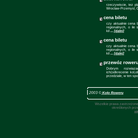
rzeczywiscie, tez p
Wroclaw-Przemysl, 
cena biletu
czy aktualnie cena b
regionalnych, o ile
kil
...
[dalej]
cena biletu
czy aktualnie cena b
regionalnych, o ile
kil
...
[dalej]
przewóz rower
Dobrym rozwiaza
ich(odkrecenie kol,o
przedziale, w ten sp
2003 ©
Koło Roweru
Wszelkie prawa zastrzeżone.
określionych prz
st